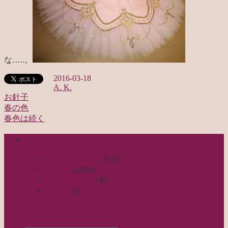
な…..。
2016-03-18
A. K.
お針子
春の色
投
春色は続く
稿
categories
ナ
ビ
日々のつれづれ
(136)
お針子
(2,859)
ゲ
公演レビュー
(30)
ー
非日常
(7)
シ
search
ョ