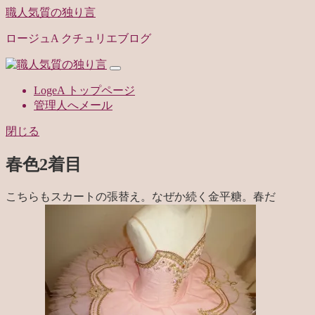
職人気質の独り言
ロージュA クチュリエブログ
LogeA トップページ
管理人へメール
閉じる
春色2着目
こちらもスカートの張替え。なぜか続く金平糖。春だ