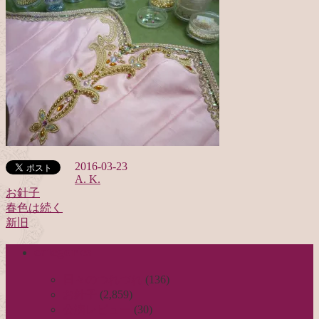
2016-03-23
A. K.
お針子
春色は続く
投
新旧
稿
categories
ナ
ビ
日々のつれづれ
(136)
お針子
(2,859)
ゲ
公演レビュー
(30)