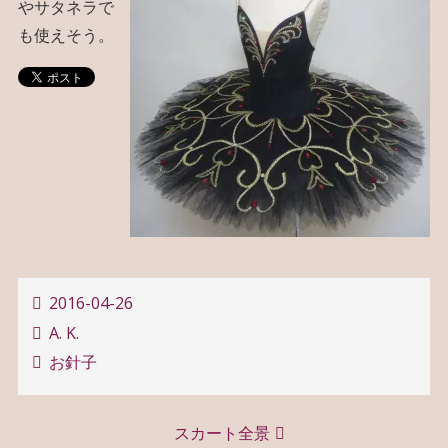
やサタネラで
も使えそう。
2016-04-26
A. K.
お針子
投
スカート全景