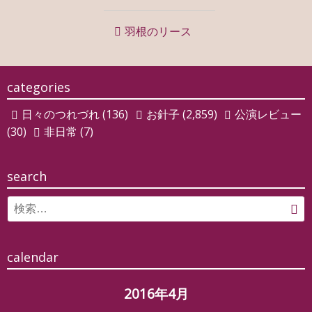
稿
ナ
羽根のリース
ビ
ゲ
categories
ー
日々のつれづれ
(136)
お針子
(2,859)
公演レビュー
シ
(30)
非日常
(7)
ョ
ン
search
Search
検
for:
索
calendar
2016年4月