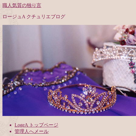
職人気質の独り言
ロージュA クチュリエブログ
LogeA トップページ
管理人へメール