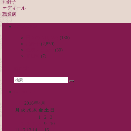
お針子
オディール
投
職業病
稿
categories
ナ
ビ
日々のつれづれ
(136)
お針子
(2,859)
ゲ
公演レビュー
(30)
ー
非日常
(7)
シ
search
ョ
Search
ン
検
for:
索…
calendar
2016年4月
月
火
水
木
金
土
日
1
2
3
4
5
6
7
8
9
10
11
12
13
14
15
16
17