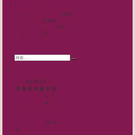
categories
日々のつれづれ
(136)
お針子
(2,859)
公演レビュー
(30)
非日常
(7)
search
Search
検
for:
索…
calendar
2017年7月
月
火
水
木
金
土
日
1
2
3
4
5
6
7
8
9
10
11
12
13
14
15
16
17
18
19
20
21
22
23
24
25
26
27
28
29
30
31