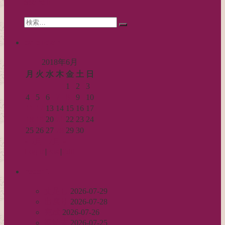
search
Search
検
for:
索…
calendar
2018年6月
月
火
水
木
金
土
日
1
2
3
4
5
6
7
8
9
10
11
12
13
14
15
16
17
18
19
20
21
22
23
24
25
26
27
28
29
30
« 5月
7月 »
Log in
|
Post
|
Edit
recent
丈足し
2026-07-29
出戻り
2026-07-28
完成
2026-07-26
裾始末
2026-07-25