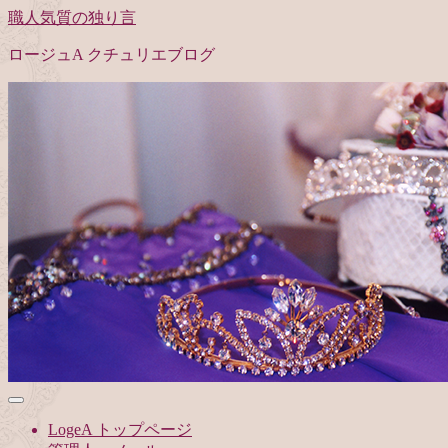
職人気質の独り言
ロージュA クチュリエブログ
LogeA トップページ