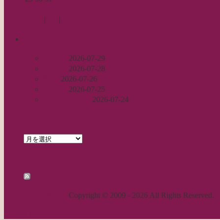
« 9月
11月 »
Log in
|
Post
|
Edit
recent
丈足し
2026-07-29
出戻り
2026-07-28
完成
2026-07-26
裾始末
2026-07-25
パールの仕事
2026-07-24
archives
archives
feed
RSS - 投稿
職人気質の独り言
Copyright © 2009 - 2026 All Rights Reserved.
ページトップへ