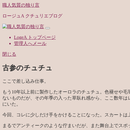
職人気質の独り言
ロージュA クチュリエブログ
LogeA トップページ
管理人へメール
閉じる
古参のチュチュ
ここで差し込み仕事。
もう10年以上前に製作したオーロラのチュチュ。色褪せや
ないものだが、その年季の入った草臥れ感から、ここ数年は
にいた。
今回、コレに少しだけ手をかけることになった。スカートは
まるでアンティークのような佇まいだが、また舞台上でスポ