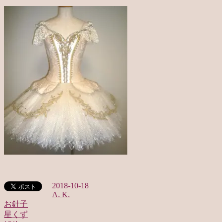
2018-10-18
A. K.
お針子
星くず
投