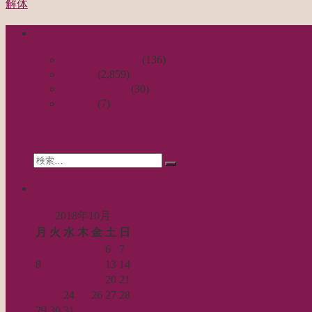
解体
稿
categories
ナ
ビ
日々のつれづれ
(136)
お針子
(2,859)
ゲ
公演レビュー
(30)
ー
非日常
(7)
シ
search
ョ
Search
ン
検
for:
索…
calendar
2018年10月
月
火
水
木
金
土
日
1
2
3
4
5
6
7
8
9
10
11
12
13
14
15
16
17
18
19
20
21
22
23
24
25
26
27
28
29
30
31