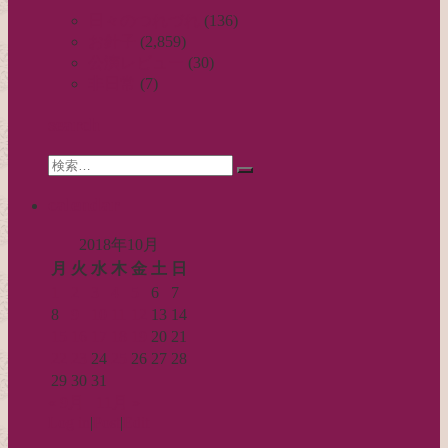
ビ
日々のつれづれ
(136)
お針子
(2,859)
ゲ
公演レビュー
(30)
ー
非日常
(7)
シ
search
ョ
Search
ン
検
for:
索…
calendar
2018年10月
月
火
水
木
金
土
日
1
2
3
4
5
6
7
8
9
10
11
12
13
14
15
16
17
18
19
20
21
22
23
24
25
26
27
28
29
30
31
« 9月
11月 »
Log in
|
Post
|
Edit