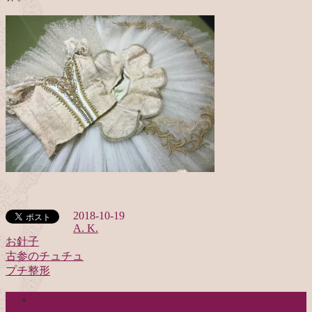
2018-10-19
A. K.
お針子
古参のチュチュ
投
プチ整形
稿
categories
ナ