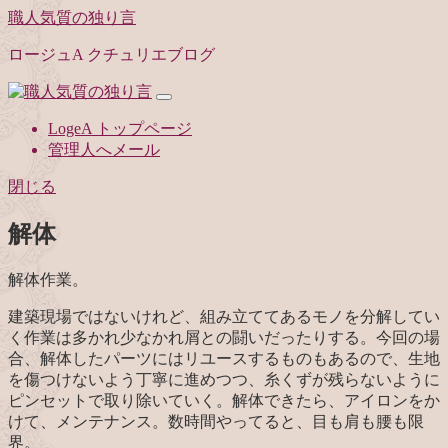
職人気質の独り言
ロージュA クチュリエブログ
LogeA トップページ
管理人へメール
閉じる
解体
解体作業。
建築現場ではないけれど、組み立ててあるモノを分解してい
く作業は多かれ少なかれ屑との闘いだったりする。今回の場
合、解体したパーツにはリユースするものもあるので、生地
を傷つけないよう丁寧に進めつつ、糸くずが残らないように
ピンセットで取り除いていく。解体できたら、アイロンをか
けて、メンテナンス。数時間やってると、目も肩も腰も限
界。