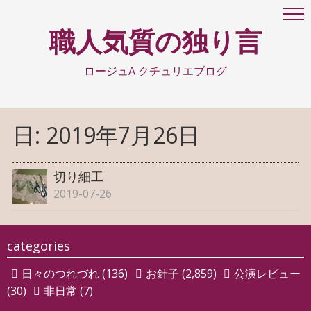
職人気質の独り言
ロージュA クチュリエブログ
日:
2019年7月26日
切り細工
2019-07-26
categories
日々のつれづれ
(136)
お針子
(2,859)
公演レビュー
(30)
非日常
(7)