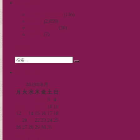
categories
日々のつれづれ
(136)
お針子
(2,859)
公演レビュー
(30)
非日常
(7)
search
Search
検
for:
索…
calendar
2019年8月
月
火
水
木
金
土
日
1
2
3
4
5
6
7
8
9
10
11
12
13
14
15
16
17
18
19
20
21
22
23
24
25
26
27
28
29
30
31
« 7月
9月 »