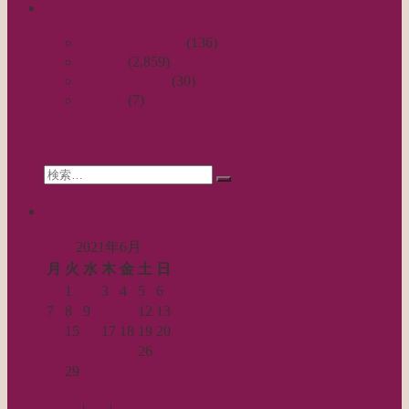
categories
日々のつれづれ
(136)
お針子
(2,859)
公演レビュー
(30)
非日常
(7)
search
Search
検
for:
索…
calendar
2021年6月
月
火
水
木
金
土
日
1
2
3
4
5
6
7
8
9
10
11
12
13
14
15
16
17
18
19
20
21
22
23
24
25
26
27
28
29
30
« 5月
7月 »