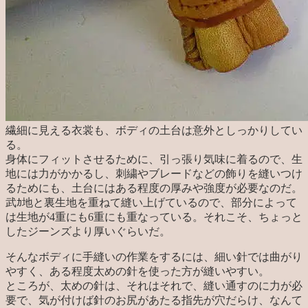
繊細に見える衣裳も、ボディの土台は意外としっかりしてい
る。
身体にフィットさせるために、引っ張り気味に着るので、生
地には力がかかるし、刺繍やブレードなどの飾りを縫いつけ
るためにも、土台にはある程度の厚みや強度が必要なのだ。
武ｶ地と裏生地を重ねて縫い上げているので、部分によって
は生地が4重にも6重にも重なっている。それこそ、ちょっと
したジーンズより厚いぐらいだ。
そんなボディに手縫いの作業をするには、細い針では曲がり
やすく、ある程度太めの針を使った方が縫いやすい。
ところが、太めの針は、それはそれで、縫い通すのに力が必
要で、気が付けば針のお尻があたる指先が穴だらけ、なんて