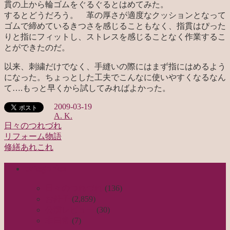
貫の上から輪ゴムをぐるぐるとはめてみた。
するとどうだろう。 革の厚さが適度なクッションとなって
ゴムで締めているきつさを感じることもなく、指貫はぴった
りと指にフィットし、ストレスを感じることなく作業するこ
とができたのだ。
以来、刺繍だけでなく、手縫いの際にはまず指にはめるよう
になった。ちょっとした工夫でこんなに使いやすくなるなん
て….もっと早くから試してみればよかった。
2009-03-19
A. K.
日々のつれづれ
リフォーム物語
投
修繕あれこれ
稿
categories
ナ
ビ
日々のつれづれ
(136)
お針子
(2,859)
ゲ
公演レビュー
(30)
ー
非日常
(7)