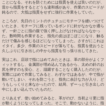
ことになる。それを防ぐためには指貫を使えば良いのだが、
昔から指貫をするとどうも違和感があり、作業のスピードが
鈍るので、大抵は指貫をせずに強行に作業をしていた。
ところが、先日のミントのチュチュにモチーフを縫いつけて
いたとき、モチーフに残っているボンドに針がなかなか通ら
ず、一針ごとに指の腹で強く押し上げなければならなかっ
た。数時間も作業すると、指先の皮はぼこぼこになり、触る
だけで傷みを感じるほどになってしまった。さすがにこれは
イタイ。多少、作業のスピードが落ちても、指貫を使おうと
久しぶりに引き出しの中から指貫を引っ張り出してきた。
実はこれ、店頭で指にはめてみたときは、革の部分がよくフ
ィットするし、金属部が埋め込んであるから、太めの針のお
尻を押すのも安心、と、躊躇することなく購入したのだが、
実際にはめて作業してみると、わずかではあるが、中で指が
動いてしまい、それを防ごうと、指先に余計な力が入り、ど
うもしっくりと来なかったので、結局、ずーっと引き出しの
中にしまい込んでいたものだ。
とりあえず、使い始めてみると、革がのび、当初より更に指
が動くようになってしまった。そこで、動かないように、指