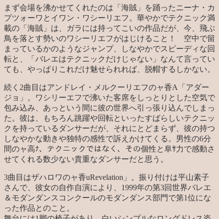
まず会場を沸かせてくれたのは「海賊」を踊ったニーナ・カ
プツォーワとイワン・ワシーリエフ。華やかでテクニック満
載の「海賊」は、ガラには持ってこいの作品だが、今、飛ぶ
鳥を落とす勢いのワシーリエフがはじけること！ 空中で留
まっているかのようなジャンプ、しなやかでスピーディな回
転と、「バレエはテクニックだけじゃない」なんて言ってい
ても、やっぱりこれだけ魅せられれば、脱帽するしかない。
続く2曲目はアンドレイ・メルクーリエフのャ香A「アダー
ジョ」。ワシリーエフで沸いた客席をしっとりとした空気で
包み込み、あっという間に彼の世界へ引っ張り込んでしまっ
た。彼は、もちろん跳躍や回転といったすばらしいテクニッ
クを持っているダンサーだが、それにとどまらず、彼の持つ
しなやかな動きや独特の感性で訴えかけてくる。男性の6分
間のャ高ﾅ、テクニックではなく、その個性と阜ｻ力で感動さ
せてくれる数少ない貴重なダンサーだと思う。
3曲目はザハロワのャ香uRevelation」。振り付けは平山素子
さんで、彼女の自作自演により、1999年の第3回世界バレエ
＆モダンダンスコンクールのモダンダンス部門で第1位にな
った作品とのこと。
舞台には1脚の椅子があり、白いシンプルなロングドレス姿