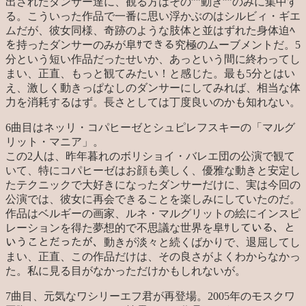
出されたダンサー達に、観る方はその””動き””のみに集中す
る。こういった作品で一番に思い浮かぶのはシルビィ・ギエ
ムだが、彼女同様、奇跡のような肢体と並はずれた身体迫ﾍ
を持ったダンサーのみが阜ｻできる究極のムーブメントだ。5
分という短い作品だったせいか、あっという間に終わってし
まい、正直、もっと観てみたい！と感じた。最も5分とはい
え、激しく動きっぱなしのダンサーにしてみれば、相当な体
力を消耗するはず。長さとしては丁度良いのかも知れない。
6曲目はネッリ・コパヒーゼとシュピレフスキーの「マルグ
リット・マニア」。
この2人は、昨年暮れのボリショイ・バレエ団の公演で観て
いて、特にコパヒーゼはお顔も美しく、優雅な動きと安定し
たテクニックで大好きになったダンサーだけに、実は今回の
公演では、彼女に再会できることを楽しみにしていたのだ。
作品はベルギーの画家、ルネ・マルグリットの絵にインスピ
レーションを得た夢想的で不思議な世界を阜ｻしている、と
いうことだったが、動きが淡々と続くばかりで、退屈してし
まい、正直、この作品だけは、その良さがよくわからなかっ
た。私に見る目がなかっただけかもしれないが。
7曲目、元気なワシリーエフ君が再登場。2005年のモスクワ