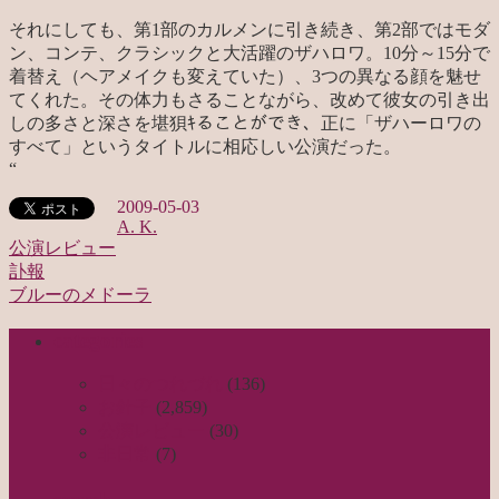
それにしても、第1部のカルメンに引き続き、第2部ではモダ
ン、コンテ、クラシックと大活躍のザハロワ。10分～15分で
着替え（ヘアメイクも変えていた）、3つの異なる顔を魅せ
てくれた。その体力もさることながら、改めて彼女の引き出
しの多さと深さを堪狽ｷることができ、正に「ザハーロワの
すべて」というタイトルに相応しい公演だった。
“
2009-05-03
A. K.
公演レビュー
訃報
投
ブルーのメドーラ
稿
categories
ナ
ビ
日々のつれづれ
(136)
お針子
(2,859)
ゲ
公演レビュー
(30)
ー
非日常
(7)
シ