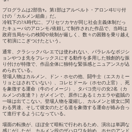
プログラムは2部告ｬ。第1部はアルベルト・アロンヰUり付
けの「カルメン組曲」だ。
冷戦下の?A時代に、プリセツカヤが同じ社会主義体制だっ
たキューバのアロンモﾉ依頼して制作された作品で、当時は
政府当局からの検閲や統制が厳しく、数々の困難を乗り越え
て初演にこぎつけたという。
通常、クラシックバレエでは使われない、パラレルなポジシ
ョンやつま先をフレックスにする動作を多用した独創的な振
り付けが特徴で、作品全体に独特な緊張感とニュアンスが込
められている。
登場人物はカルメン、ドン・ホセの他、闘牛士（エスカミー
リョとはされていない）、コレヒドール（ホセの上官）、死
を象徴する運命（牛のイメージ）、タバコ売りの女2名（カ
ルメンの友達？）がメインで、原作にあるミカエラや盗賊の
一味は出てこない。登場人物を凝縮し、カルメンと彼女に関
わる男達、そして彼女のたどる道を象徴する運命が絡み合っ
て進行するようになっている。
場面の転換が、ほぼ全て暗転で行われるため、演出は単調な
感じがしたが、カルメン役のザハロワを始め、ホセのアンド