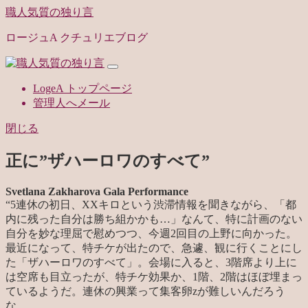
職人気質の独り言
ロージュA クチュリエブログ
LogeA トップページ
管理人へメール
閉じる
正に”ザハーロワのすべて”
Svetlana Zakharova Gala Performance
“
5連休の初日、XXキロという渋滞情報を聞きながら、「都
内に残った自分は勝ち組かかも…」なんて、特に計画のない
自分を妙な理屈で慰めつつ、今週2回目の上野に向かった。
最近になって、特チケが出たので、急遽、観に行くことにし
た「ザハーロワのすべて」。会場に入ると、3階席より上に
は空席も目立ったが、特チケ効果か、1階、2階はほぼ埋まっ
ているようだ。連休の興業って集客卵zが難しいんだろう
な。