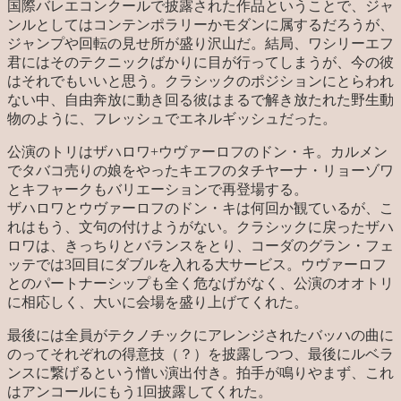
国際バレエコンクールで披露された作品ということで、ジャ
ンルとしてはコンテンポラリーかモダンに属するだろうが、
ジャンプや回転の見せ所が盛り沢山だ。結局、ワシリーエフ
君にはそのテクニックばかりに目が行ってしまうが、今の彼
はそれでもいいと思う。クラシックのポジションにとらわれ
ない中、自由奔放に動き回る彼はまるで解き放たれた野生動
物のように、フレッシュでエネルギッシュだった。
公演のトリはザハロワ+ウヴァーロフのドン・キ。カルメン
でタバコ売りの娘をやったキエフのタチヤーナ・リョーゾワ
とキフャークもバリエーションで再登場する。
ザハロワとウヴァーロフのドン・キは何回か観ているが、こ
れはもう、文句の付けようがない。クラシックに戻ったザハ
ロワは、きっちりとバランスをとり、コーダのグラン・フェ
ッテでは3回目にダブルを入れる大サービス。ウヴァーロフ
とのパートナーシップも全く危なげがなく、公演のオオトリ
に相応しく、大いに会場を盛り上げてくれた。
最後には全員がテクノチックにアレンジされたバッハの曲に
のってそれぞれの得意技（？）を披露しつつ、最後にルベラ
ンスに繋げるという憎い演出付き。拍手が鳴りやまず、これ
はアンコールにもう1回披露してくれた。