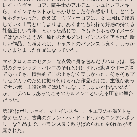
レイ・ウヴァーロフ、闘牛士のアルテム・シュピレフスキー
ら、メインキャストがしっかりとした存在感を出し、とても
見応えがあった。例えば、ウヴァーロフは、女に溺れて没落
していく士官というよりは、あくまでも純粋で好感の持てる
礼儀正しい青年、といった感じで、そもそもホセのイメージ
ではないと思うが、原作のカルメンにインスパイアされた新
しい作品、と考えれば、キャストのバランスも良く、しっか
りとまとまった作品になっていた。
マイクロミニのセクシーな衣裳に身を包んだザハロワは、既
製のクラシック・バレエのそれとははずれた動きやポーズを
であっても、情熱的でこの上もなく美しかった。そもそもプ
リセツカヤのために振り付けられた作品だけに、主役があっ
てナンボ、主役次第では駄作になってしまいかねないのだ
が、””ザハロワあってこそのカルメン””といえる圧巻の舞台
だった。
第2部はボリショイ、マリインスキー、キエフのャ潟Xトを
交えたガラ。古典のグラン・パ・ド・ドゥからコンテンポラ
リーな作品まで、バランス良く散りばめられた全8作品が披
露された。