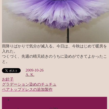
雨降りばかりで気分が滅入る。今日は、今秋はじめて暖房を
入れた。
つくづく、先週の晴天続きのうちに染めができてよかったこ
と。
2009-10-26
A. K.
お針子
グラデーション染めのチュチュ
投
ベアトップドレスの追加製作
稿
categories
ナ
ビ
日々のつれづれ
(136)