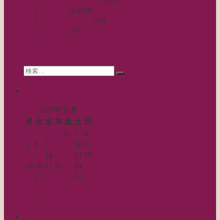
お針子
(2,859)
ゲ
公演レビュー
(30)
ー
非日常
(7)
シ
search
ョ
Search
ン
検
for:
索…
calendar
2009年10月
月
火
水
木
金
土
日
1
2
3
4
5
6
7
8
9
10
11
12
13
14
15
16
17
18
19
20
21
22
23
24
25
26
27
28
29
30
31
« 9月
11月 »
Log in
|
Post
|
Edit
recent