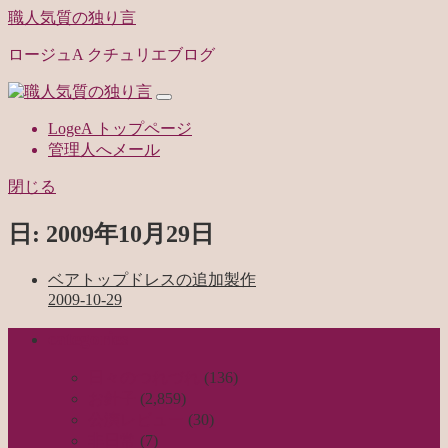
職人気質の独り言
ロージュA クチュリエブログ
LogeA トップページ
管理人へメール
閉じる
日:
2009年10月29日
ベアトップドレスの追加製作
2009-10-29
categories
日々のつれづれ
(136)
お針子
(2,859)
公演レビュー
(30)
非日常
(7)