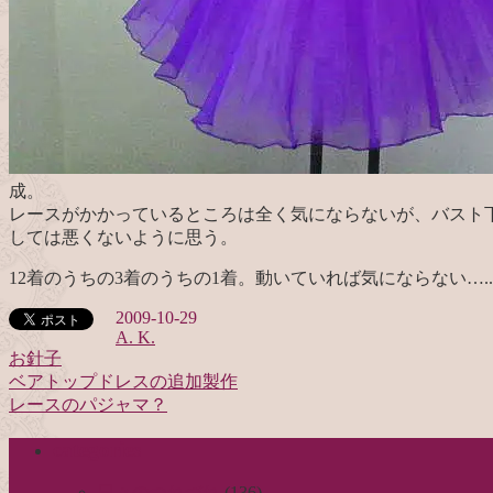
成。
レースがかかっているところは全く気にならないが、バスト
しては悪くないように思う。
12着のうちの3着のうちの1着。動いていれば気にならない….
2009-10-29
A. K.
お針子
ベアトップドレスの追加製作
投
レースのパジャマ？
稿
categories
ナ
ビ
日々のつれづれ
(136)