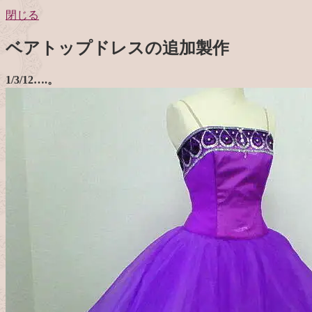
閉じる
ベアトップドレスの追加製作
1/3/12….。