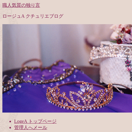
職人気質の独り言
ロージュA クチュリエブログ
LogeA トップページ
管理人へメール