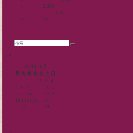
お針子
(2,859)
ゲ
公演レビュー
(30)
ー
非日常
(7)
シ
search
ョ
Search
ン
検
for:
索…
calendar
2009年10月
月
火
水
木
金
土
日
1
2
3
4
5
6
7
8
9
10
11
12
13
14
15
16
17
18
19
20
21
22
23
24
25
26
27
28
29
30
31
« 9月
11月 »
Log in
|
Post
|
Edit
recent