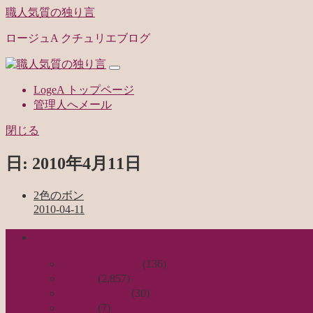
職人気質の独り言
ロージュA クチュリエブログ
LogeA トップページ
管理人へメール
閉じる
日:
2010年4月11日
2色のボン
2010-04-11
categories
日々のつれづれ
(136)
お針子
(2,857)
公演レビュー
(30)
非日常
(7)