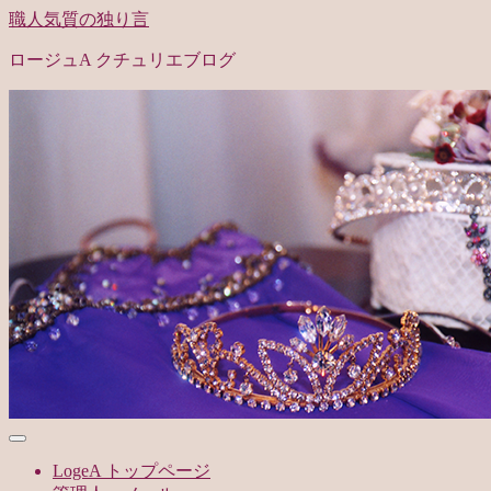
職人気質の独り言
ロージュA クチュリエブログ
LogeA トップページ