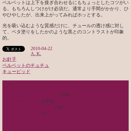
ベルベットは上下を接ぎ合わせるにもちょっとしたコツがい
る。もちろんしつけがけ必須だ。通常より手間がかかり、ひ
やひやしたが、出来上がってみればホッとする。
光を吸い込むような質感だけに、チュールの透け感に対し
て、ベタ塗りをしたかのような黒とのコントラストが印象
的。
2010-04-22
A. K.
お針子
ベルベットのチュチュ
投
キューピッド
稿
categories
ナ
ビ
日々のつれづれ
(136)
お針子
(2,859)
ゲ
公演レビュー
(30)
ー
非日常
(7)
シ
search