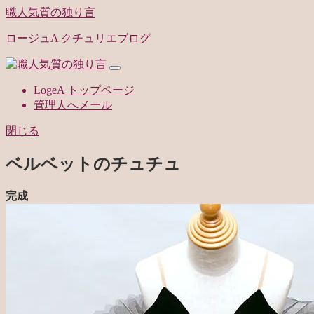
職人気質の独り言
ロージュA クチュリエブログ
LogeA トップページ
管理人へメール
閉じる
ベルベットのチュチュ
完成