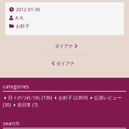
2012-01-30
A. K.
お針子
投
ダイアナ
稿
ナ
ダイアナ
ビ
ゲ
categories
ー
日々のつれづれ
(136)
お針子
(2,859)
公演レビュー
シ
(30)
非日常
(7)
ョ
ン
search