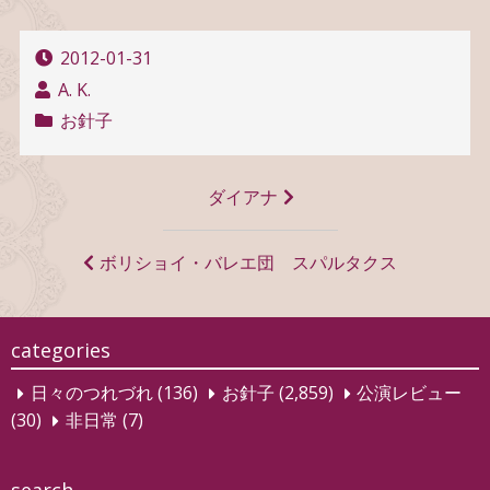
2012-01-31
A. K.
お針子
投
ダイアナ
稿
ナ
ボリショイ・バレエ団 スパルタクス
ビ
ゲ
categories
ー
日々のつれづれ
(136)
お針子
(2,859)
公演レビュー
シ
(30)
非日常
(7)
ョ
ン
search