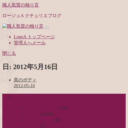
職人気質の独り言
ロージュA クチュリエブログ
LogeA トップページ
管理人へメール
閉じる
日:
2012年5月16日
黒のボディ
2012-05-16
categories
日々のつれづれ
(136)
お針子
(2,859)
公演レビュー
(30)
非日常
(7)