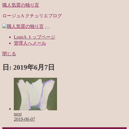
職人気質の独り言
ロージュA クチュリエブログ
LogeA トップページ
管理人へメール
閉じる
日:
2019年6月7日
next
2019-06-07