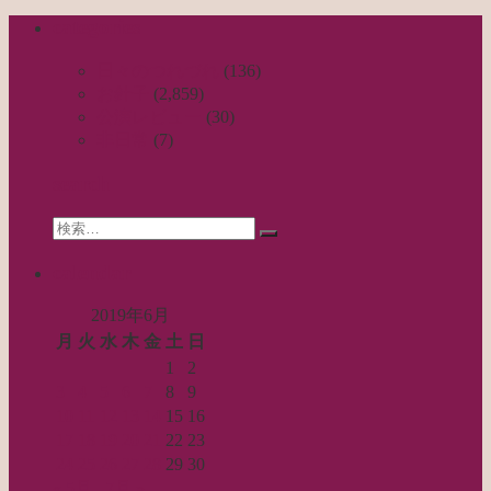
稿
categories
ナ
ビ
日々のつれづれ
(136)
お針子
(2,859)
ゲ
公演レビュー
(30)
ー
非日常
(7)
シ
search
ョ
Search
ン
検
for:
索…
calendar
2019年6月
月
火
水
木
金
土
日
1
2
3
4
5
6
7
8
9
10
11
12
13
14
15
16
17
18
19
20
21
22
23
24
25
26
27
28
29
30
« 5月
7月 »