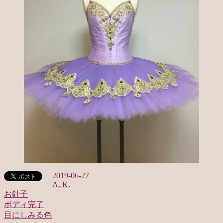
2019-06-27
A. K.
お針子
ボディ完了
投
目にしみる色